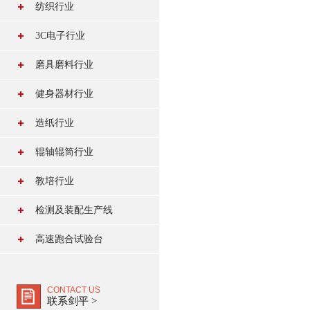
洗衣机电机转子平衡机
电力能源转子准高速平
船舶飞轮平衡机
纺织行业
轨道交通牵引电机平衡
航空曲轴平衡机
衡机
机
船舶螺旋桨平衡机
纺杯平衡机
3C电子行业
大型机车曲轴平衡机
船舶推进器平衡机
分梳辊平衡机
电脑风扇平衡机
磨具磨料行业
船舶法兰平衡机
倍捻机锭子平衡机
锯片平衡机
健身器材行业
船舶增压器平衡机
槽筒轴平衡机
砂轮平衡机
跑步机电机平衡机
造纸行业
磨轮平衡机
跑步机飞轮平衡机
烘缸平衡机
辊轴辊筒行业
跑步机辊筒平衡机
辊轴辊筒平衡机
教培行业
跑步机电机壳平衡机
教学用平衡机
检测及装配生产线
全自动车轮总成生产线
高速跑合试验台
全自动轮毂生产线
机床主轴跑合台
全自动制动盘流水线
CONTACT US
离心风叶高速跑合台
联系剑平 >