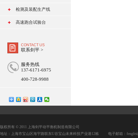
跑步机电机壳平衡机
教学用平衡机
检测及装配生产线
全自动车轮总成生产线
高速跑合试验台
全自动轮毂生产线
机床主轴跑合台
全自动制动盘流水线
CONTACT US
离心风叶高速跑合台
联系剑平 >
风扇组装装配线
传动轴高速跑合台
服务热线
137-6171-6975
400-728-9988
版权所有 © 2011 上海剑平动平衡机制造有限公司
地址：上海市宝山区海宇路联东U谷宝山未来科技产业港12栋 电子邮箱：fengfei@jpd