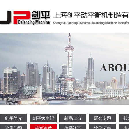
剑平简介
剑平大事记
新品上市
展会专题
技
常见问题
荣誉资质
体系认证
软著证书
专