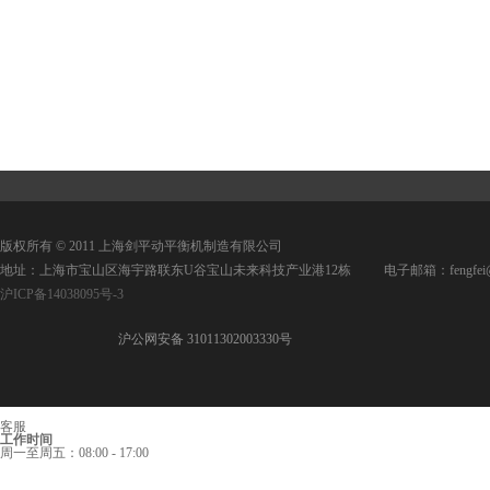
版权所有 © 2011 上海剑平动平衡机制造有限公司
地址：上海市宝山区海宇路联东U谷宝山未来科技产业港12栋 电子邮箱：fengfei@jpd
沪ICP备14038095号-3
沪公网安备 31011302003330号
客服
工作时间
周一至周五：08:00 - 17:00